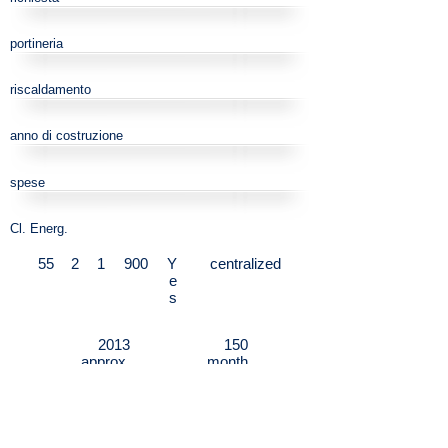
portineria
riscaldamento
anno di costruzione
spese
Cl. Energ.
55
2
1
900
Y
centralized
e
s
2013
150
approx.
month
Very close to MM Moscova and Corso
Garibaldi we offer for rent a new two-
room apartment in Bastioni di Porta